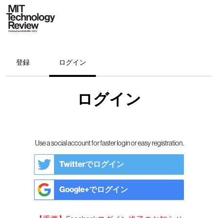
登録
ログイン
ログイン
Use a social account for faster login or easy registration.
Twitterでログイン
Google+でログイン