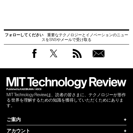
フォローしてください
重要なテクノロジーとイノベーションのニュー
スをSNSやメールで受け取る
Facebook
Twitter
RSS
無料
会員
登録
MIT Technology Reviewは、読者の皆さまに、テクノロジーが形作
る 世界を理解するための知識を獲得していただくためにありま
す。
ご案内
+
アカウント
+