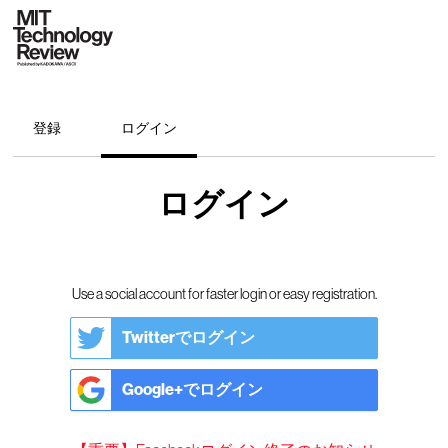
登録
ログイン
ログイン
Use a social account for faster login or easy registration.
Twitterでログイン
Google+でログイン