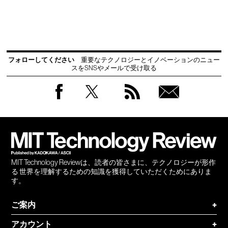
フォローしてください
重要なテクノロジーとイノベーションのニュー
スをSNSやメールで受け取る
Facebook
Twitter
RSS
無料
会員
登録
MIT Technology Reviewは、読者の皆さまに、テクノロジーが形作
る 世界を理解するための知識を獲得していただくためにありま
す。
ご案内
+
アカウント
+