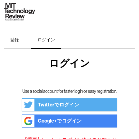
登録
ログイン
ログイン
Use a social account for faster login or easy registration.
Twitterでログイン
Google+でログイン