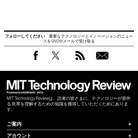
フォローしてください
重要なテクノロジーとイノベーションのニュー
スをSNSやメールで受け取る
Facebook
Twitter
RSS
無料
会員
登録
MIT Technology Reviewは、読者の皆さまに、テクノロジーが形作
る 世界を理解するための知識を獲得していただくためにありま
す。
ご案内
+
アカウント
+