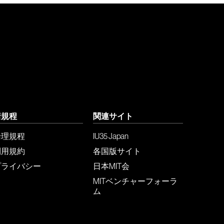
諸規程
関連サイト
倫理規程
IU35 Japan
利用規約
各国版サイト
プライバシー
日本MIT会
MITベンチャーフォーラ
ム