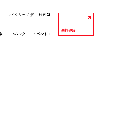
マイクリップ
検索
無料登録
集
+
eムック
イベント
+