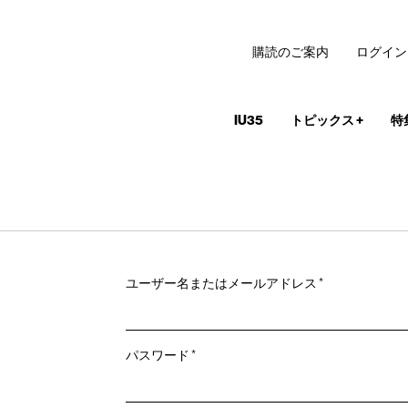
購読のご案内
ログイン
IU35
トピックス
+
特
必
ユーザー名またはメールアドレス
*
須
必
パスワード
*
須