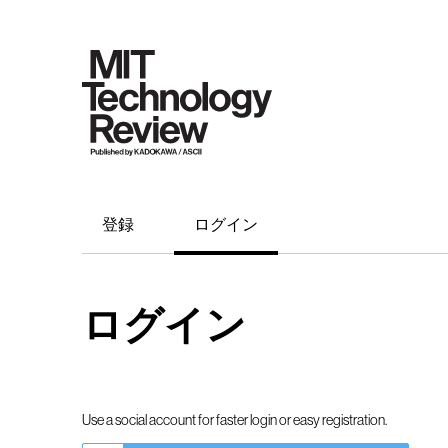
登録
ログイン
ログイン
Use a social account for faster login or easy registration.