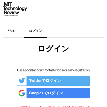
登録
ログイン
ログイン
Use a social account for faster login or easy registration.
Twitterでログイン
Google+でログイン