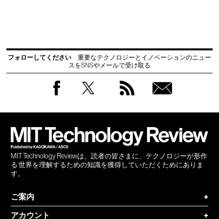
フォローしてください
重要なテクノロジーとイノベーションのニュー
スをSNSやメールで受け取る
Facebook
Twitter
RSS
無料
会員
登録
MIT Technology Reviewは、読者の皆さまに、テクノロジーが形作
る 世界を理解するための知識を獲得していただくためにありま
す。
ご案内
+
アカウント
+