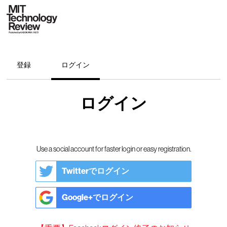
登録
ログイン
ログイン
Use a social account for faster login or easy registration.
Twitterでログイン
Google+でログイン