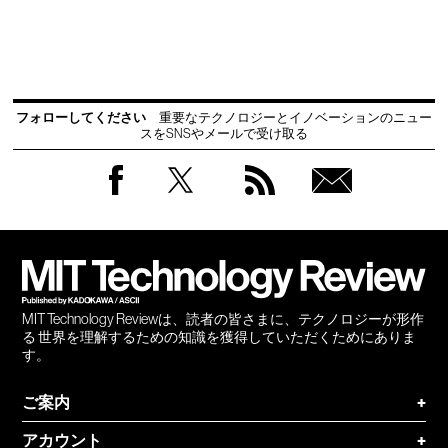
フォローしてください
重要なテクノロジーとイノベーションのニュー
スをSNSやメールで受け取る
Facebook
Twitter
RSS
無料
会員
登録
MIT Technology Reviewは、読者の皆さまに、テクノロジーが形作
る 世界を理解するための知識を獲得していただくためにありま
す。
ご案内
+
アカウント
+