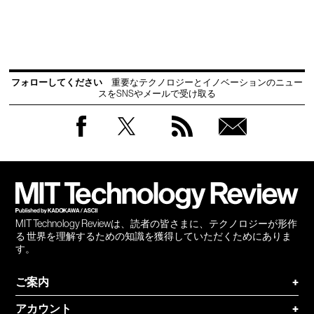
フォローしてください
重要なテクノロジーとイノベーションのニュー
スをSNSやメールで受け取る
Facebook
Twitter
RSS
無料
会員
登録
MIT Technology Reviewは、読者の皆さまに、テクノロジーが形作
る 世界を理解するための知識を獲得していただくためにありま
す。
ご案内
+
アカウント
+