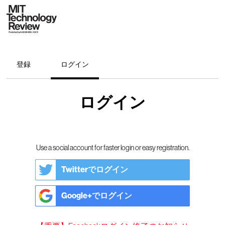
登録
ログイン
ログイン
Use a social account for faster login or easy registration.
Twitterでログイン
Google+でログイン