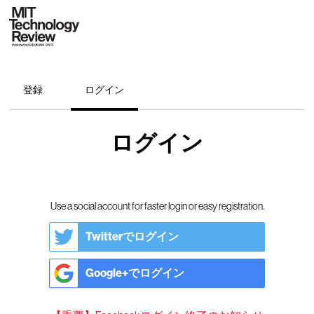
登録
ログイン
ログイン
Use a social account for faster login or easy registration.
Twitterでログイン
Google+でログイン