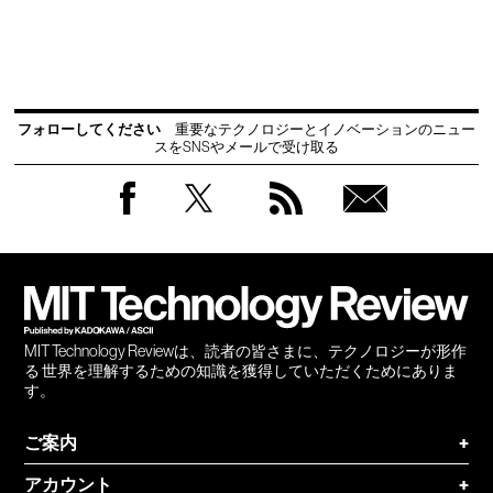
フォローしてください
重要なテクノロジーとイノベーションのニュー
スをSNSやメールで受け取る
Facebook
Twitter
RSS
無料
会員
登録
MIT Technology Reviewは、読者の皆さまに、テクノロジーが形作
る 世界を理解するための知識を獲得していただくためにありま
す。
ご案内
+
アカウント
+