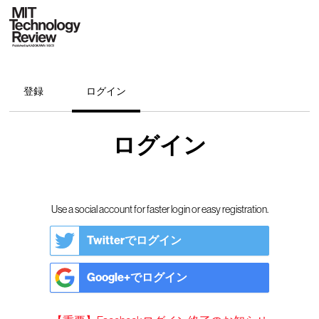
登録
ログイン
ログイン
Use a social account for faster login or easy registration.
Twitterでログイン
Google+でログイン