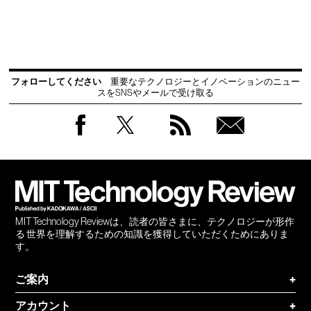
フォローしてください
重要なテクノロジーとイノベーションのニュー
スをSNSやメールで受け取る
Facebook
Twitter
RSS
無料
会員
登録
MIT Technology Reviewは、読者の皆さまに、テクノロジーが形作
る 世界を理解するための知識を獲得していただくためにありま
す。
ご案内
+
アカウント
+