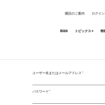
購読のご案内
ログイン
IU35
トピックス
+
特
必
ユーザー名またはメールアドレス
*
須
必
パスワード
*
須