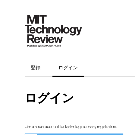
登録
ログイン
ログイン
Use a social account for faster login or easy registration.