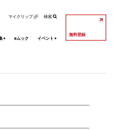
マイクリップ
検索
無料登録
集
+
eムック
イベント
+