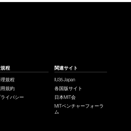
諸規程
関連サイト
倫理規程
IU35 Japan
利用規約
各国版サイト
プライバシー
日本MIT会
MITベンチャーフォーラ
ム