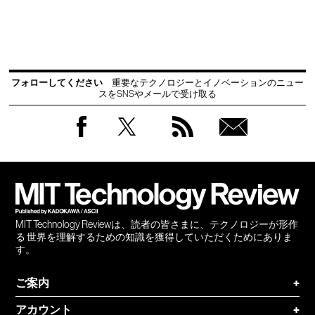
フォローしてください
重要なテクノロジーとイノベーションのニュー
スをSNSやメールで受け取る
Facebook
Twitter
RSS
無料
会員
登録
MIT Technology Reviewは、読者の皆さまに、テクノロジーが形作
る 世界を理解するための知識を獲得していただくためにありま
す。
ご案内
+
アカウント
+