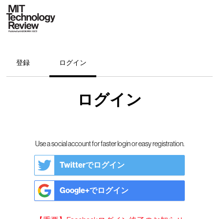
登録
ログイン
ログイン
Use a social account for faster login or easy registration.
Twitterでログイン
Google+でログイン