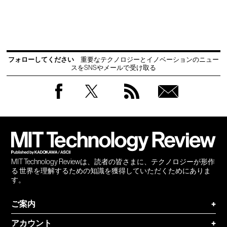
フォローしてください
重要なテクノロジーとイノベーションのニュー
スをSNSやメールで受け取る
Facebook
Twitter
RSS
無料
会員
登録
MIT Technology Reviewは、読者の皆さまに、テクノロジーが形作
る 世界を理解するための知識を獲得していただくためにありま
す。
ご案内
+
アカウント
+