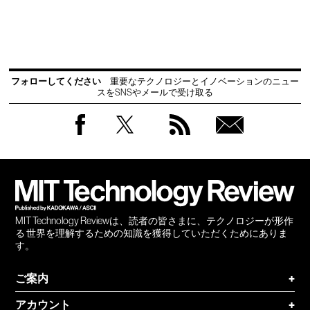
フォローしてください
重要なテクノロジーとイノベーションのニュー
スをSNSやメールで受け取る
Facebook
Twitter
RSS
無料
会員
登録
MIT Technology Reviewは、読者の皆さまに、テクノロジーが形作
る 世界を理解するための知識を獲得していただくためにありま
す。
ご案内
+
アカウント
+