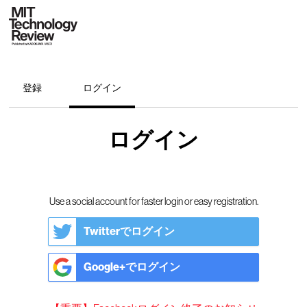
登録
ログイン
ログイン
Use a social account for faster login or easy registration.
Twitterでログイン
Google+でログイン