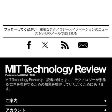
フォローしてください
重要なテクノロジーとイノベーションのニュー
スをSNSやメールで受け取る
Facebook
Twitter
RSS
無料
会員
登録
MIT Technology Reviewは、読者の皆さまに、テクノロジーが形作
る 世界を理解するための知識を獲得していただくためにありま
す。
ご案内
+
アカウント
+