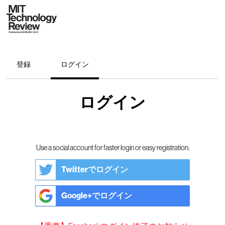
登録
ログイン
ログイン
Use a social account for faster login or easy registration.
Twitterでログイン
Google+でログイン