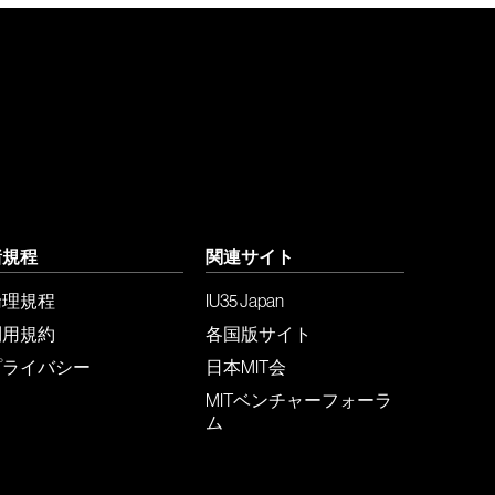
諸規程
関連サイト
倫理規程
IU35 Japan
利用規約
各国版サイト
プライバシー
日本MIT会
MITベンチャーフォーラ
ム