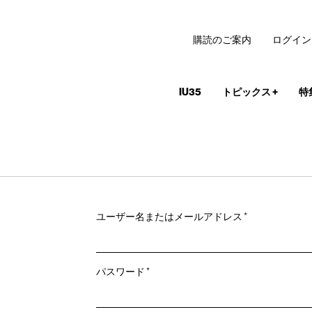
購読のご案内
ログイン
IU35
トピックス
+
特
必
ユーザー名またはメールアドレス
*
須
必
パスワード
*
須