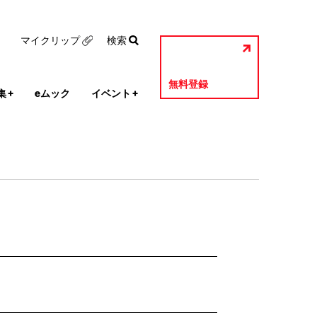
マイクリップ
検索
無料登録
集
+
eムック
イベント
+