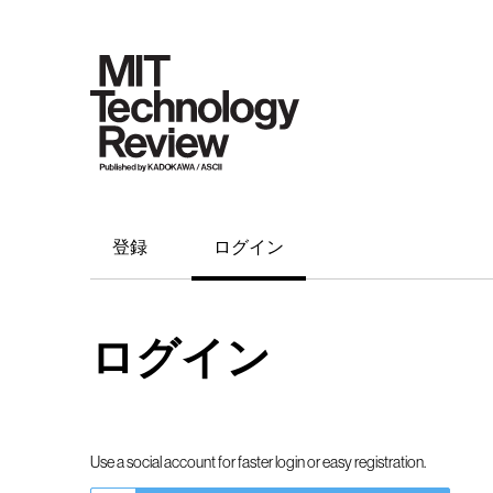
登録
ログイン
ログイン
Use a social account for faster login or easy registration.