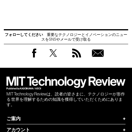
フォローしてください
重要なテクノロジーとイノベーションのニュー
スをSNSやメールで受け取る
Facebook
Twitter
RSS
無料
会員
登録
MIT Technology Reviewは、読者の皆さまに、テクノロジーが形作
る 世界を理解するための知識を獲得していただくためにありま
す。
ご案内
+
アカウント
+