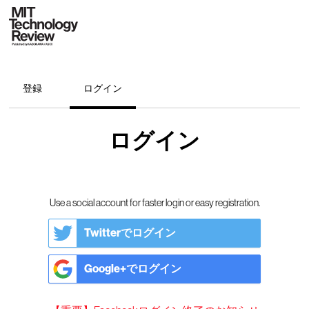
登録
ログイン
ログイン
Use a social account for faster login or easy registration.
Twitterでログイン
Google+でログイン