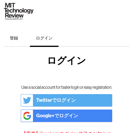
登録
ログイン
ログイン
Use a social account for faster login or easy registration.
Twitterでログイン
Google+でログイン