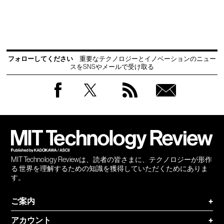
フォローしてください
重要なテクノロジーとイノベーションのニュー
スをSNSやメールで受け取る
Facebook
Twitter
RSS
無料
会員
登録
MIT Technology Reviewは、読者の皆さまに、テクノロジーが形作
る 世界を理解するための知識を獲得していただくためにありま
す。
ご案内
+
アカウント
+