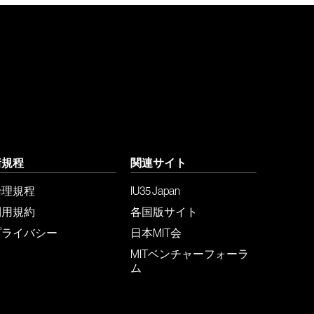
諸規程
関連サイト
倫理規程
IU35 Japan
利用規約
各国版サイト
プライバシー
日本MIT会
MITベンチャーフォーラ
ム