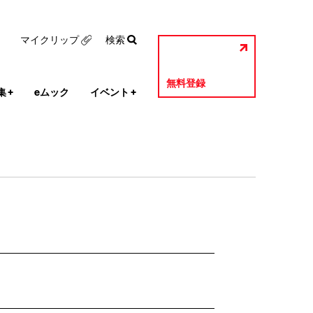
マイクリップ
検索
無料登録
集
+
eムック
イベント
+