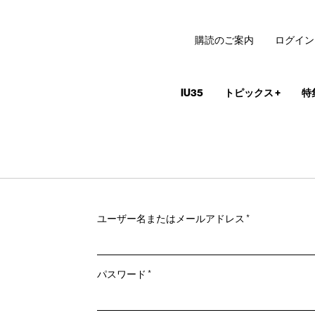
購読のご案内
ログイン
IU35
トピックス
+
特
必
ユーザー名またはメールアドレス
*
須
必
パスワード
*
須