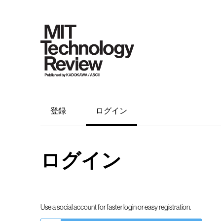
登録
ログイン
ログイン
Use a social account for faster login or easy registration.