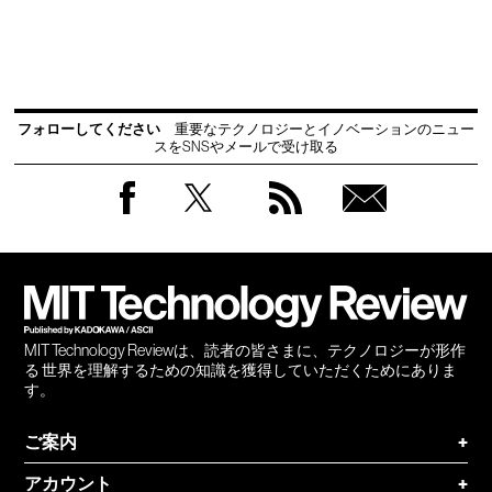
フォローしてください
重要なテクノロジーとイノベーションのニュー
スをSNSやメールで受け取る
Facebook
Twitter
RSS
無料
会員
登録
MIT Technology Reviewは、読者の皆さまに、テクノロジーが形作
る 世界を理解するための知識を獲得していただくためにありま
す。
ご案内
+
アカウント
+