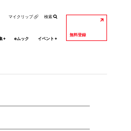
マイクリップ
検索
無料登録
集
+
eムック
イベント
+