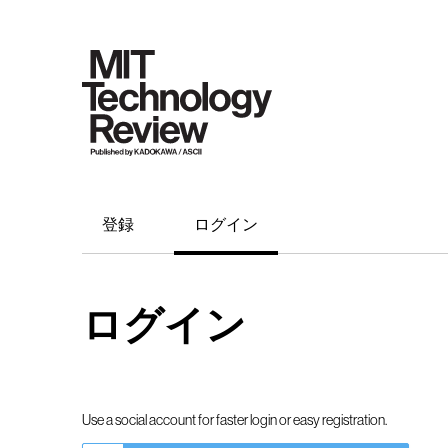
登録
ログイン
ログイン
Use a social account for faster login or easy registration.