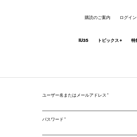
購読のご案内
ログイン
IU35
トピックス
+
特
必
ユーザー名またはメールアドレス
*
須
必
パスワード
*
須