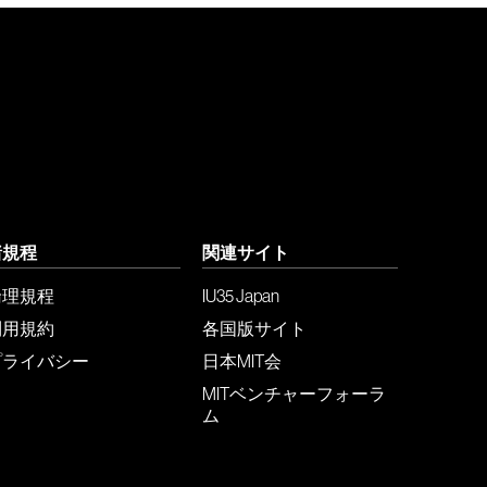
諸規程
関連サイト
倫理規程
IU35 Japan
利用規約
各国版サイト
プライバシー
日本MIT会
MITベンチャーフォーラ
ム