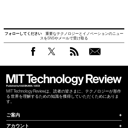
フォローしてください
重要なテクノロジーとイノベーションのニュー
スをSNSやメールで受け取る
Facebook
Twitter
RSS
無料
会員
登録
MIT Technology Reviewは、読者の皆さまに、テクノロジーが形作
る 世界を理解するための知識を獲得していただくためにありま
す。
ご案内
+
アカウント
+