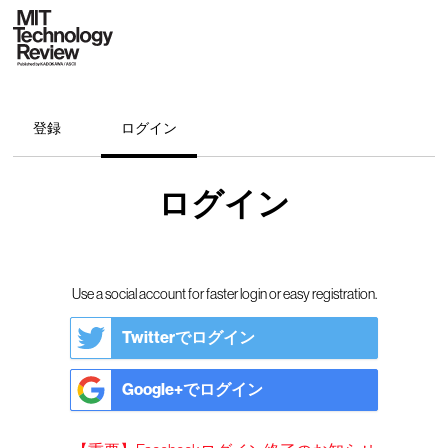
登録
ログイン
ログイン
Use a social account for faster login or easy registration.
Twitterでログイン
Google+でログイン