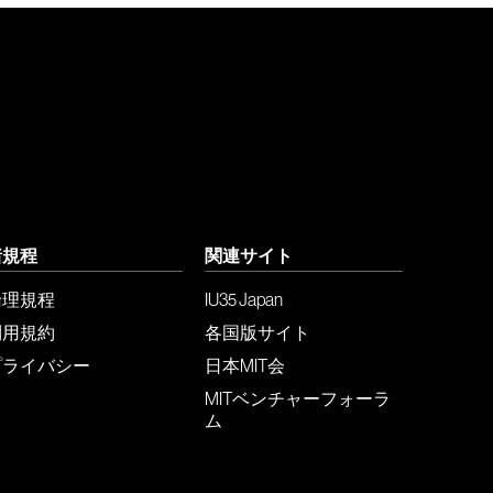
諸規程
関連サイト
倫理規程
IU35 Japan
利用規約
各国版サイト
プライバシー
日本MIT会
MITベンチャーフォーラ
ム