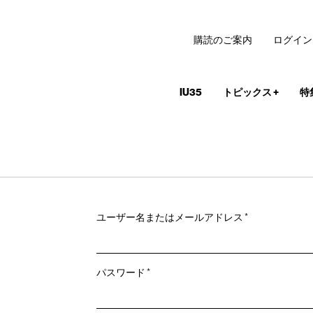
購読のご案内
ログイン
IU35
トピックス
+
特
必
ユーザー名またはメールアドレス
*
須
必
パスワード
*
須