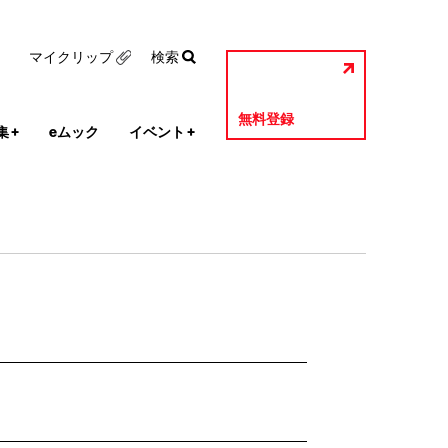
マイクリップ
検索
無料登録
集
+
eムック
イベント
+