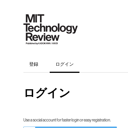
登録
ログイン
ログイン
Use a social account for faster login or easy registration.