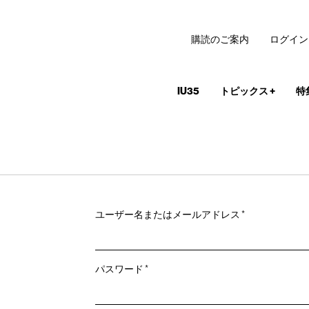
購読のご案内
ログイン
IU35
トピックス
+
特
必
ユーザー名またはメールアドレス
*
須
必
パスワード
*
須