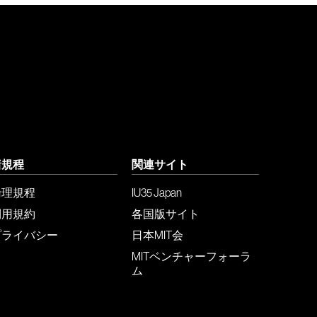
諸規程
関連サイト
倫理規程
IU35 Japan
利用規約
各国版サイト
プライバシー
日本MIT会
MITベンチャーフォーラ
ム