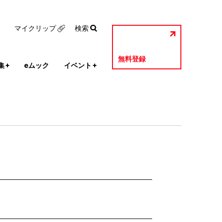
マイクリップ
検索
無料登録
集
+
eムック
イベント
+