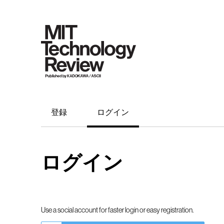
登録
ログイン
ログイン
Use a social account for faster login or easy registration.