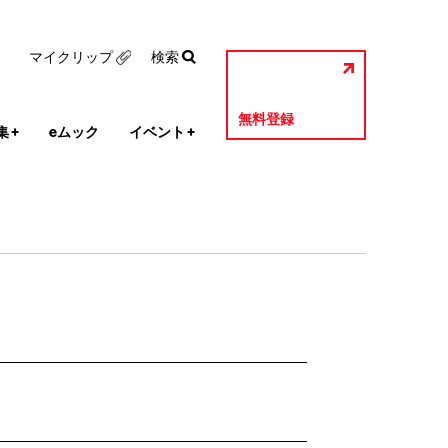
マイクリップ
検索
無料登録
集
+
eムック
イベント
+