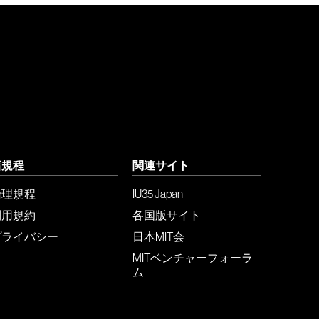
諸規程
関連サイト
倫理規程
IU35 Japan
利用規約
各国版サイト
プライバシー
日本MIT会
MITベンチャーフォーラ
ム