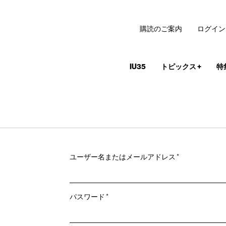
購読のご案内
ログイン
IU35
トピックス
+
特
必
ユーザー名またはメールアドレス
*
須
必
パスワード
*
須