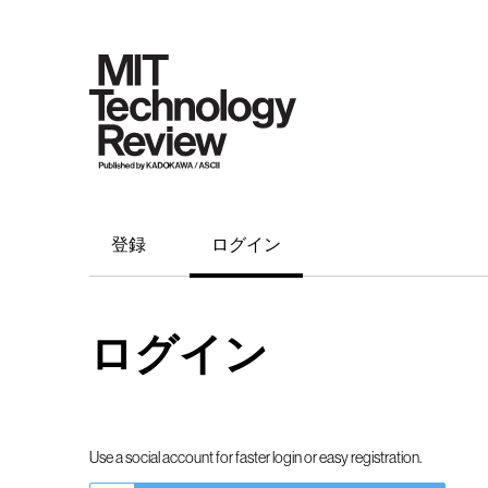
登録
ログイン
ログイン
Use a social account for faster login or easy registration.