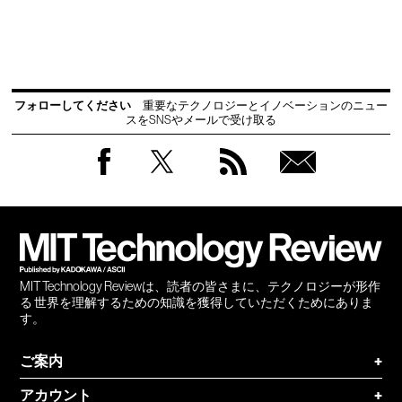
フォローしてください
重要なテクノロジーとイノベーションのニュー
スをSNSやメールで受け取る
Facebook
Twitter
RSS
無料
会員
登録
MIT Technology Reviewは、読者の皆さまに、テクノロジーが形作
る 世界を理解するための知識を獲得していただくためにありま
す。
ご案内
+
アカウント
+