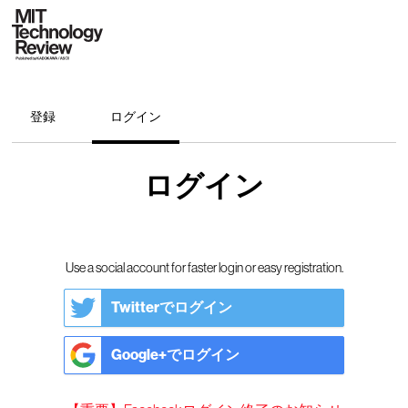
登録
ログイン
ログイン
Use a social account for faster login or easy registration.
Twitterでログイン
Google+でログイン