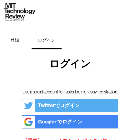
登録
ログイン
ログイン
Use a social account for faster login or easy registration.
Twitterでログイン
Google+でログイン