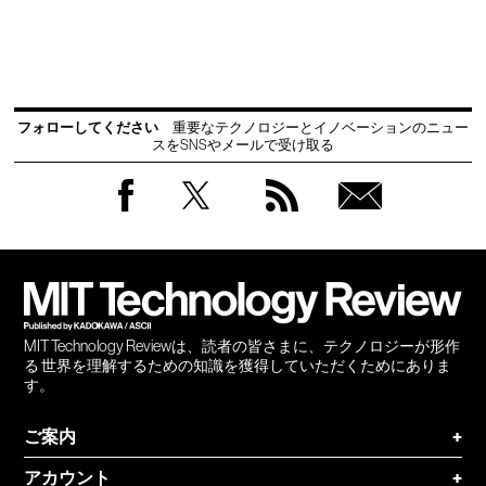
フォローしてください
重要なテクノロジーとイノベーションのニュー
スをSNSやメールで受け取る
Facebook
Twitter
RSS
無料
会員
登録
MIT Technology Reviewは、読者の皆さまに、テクノロジーが形作
る 世界を理解するための知識を獲得していただくためにありま
す。
ご案内
+
アカウント
+