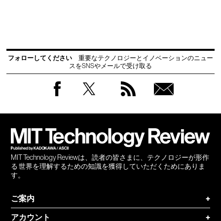
フォローしてください
重要なテクノロジーとイノベーションのニュー
スをSNSやメールで受け取る
Facebook
Twitter
RSS
無料
会員
登録
MIT Technology Reviewは、読者の皆さまに、テクノロジーが形作
る 世界を理解するための知識を獲得していただくためにありま
す。
ご案内
+
アカウント
+