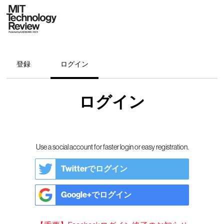
登録
ログイン
ログイン
Use a social account for faster login or easy registration.
Twitterでログイン
Google+でログイン