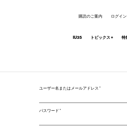
購読のご案内
ログイン
IU35
トピックス
+
特
必
ユーザー名またはメールアドレス
*
須
必
パスワード
*
須