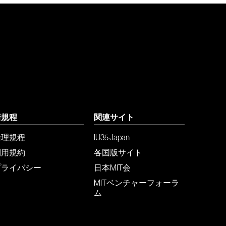
諸規程
関連サイト
倫理規程
IU35 Japan
利用規約
各国版サイト
プライバシー
日本MIT会
MITベンチャーフォーラ
ム