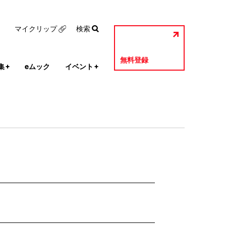
マイクリップ
検索
無料登録
集
+
eムック
イベント
+