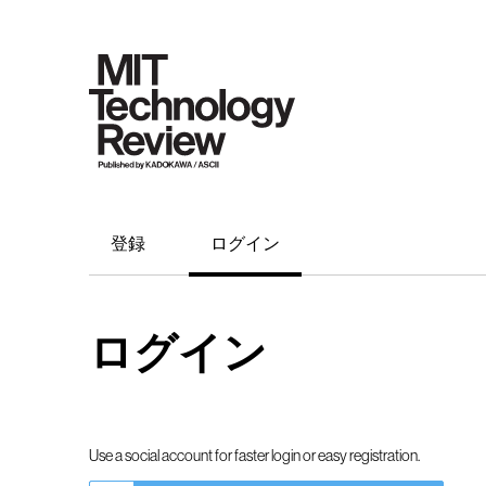
登録
ログイン
ログイン
Use a social account for faster login or easy registration.