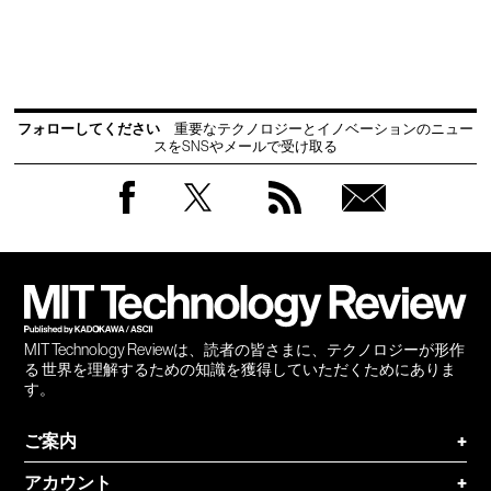
フォローしてください
重要なテクノロジーとイノベーションのニュー
スをSNSやメールで受け取る
Facebook
Twitter
RSS
無料
会員
登録
MIT Technology Reviewは、読者の皆さまに、テクノロジーが形作
る 世界を理解するための知識を獲得していただくためにありま
す。
ご案内
+
アカウント
+