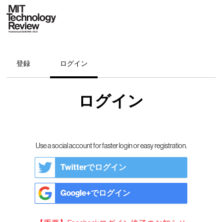
登録
ログイン
ログイン
Use a social account for faster login or easy registration.
Twitterでログイン
Google+でログイン