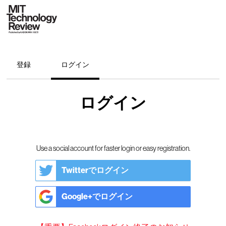
登録
ログイン
ログイン
Use a social account for faster login or easy registration.
Twitterでログイン
Google+でログイン