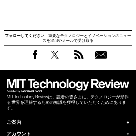
フォローしてください
重要なテクノロジーとイノベーションのニュー
スをSNSやメールで受け取る
Facebook
Twitter
RSS
無料
会員
登録
MIT Technology Reviewは、読者の皆さまに、テクノロジーが形作
る 世界を理解するための知識を獲得していただくためにありま
す。
ご案内
+
アカウント
+