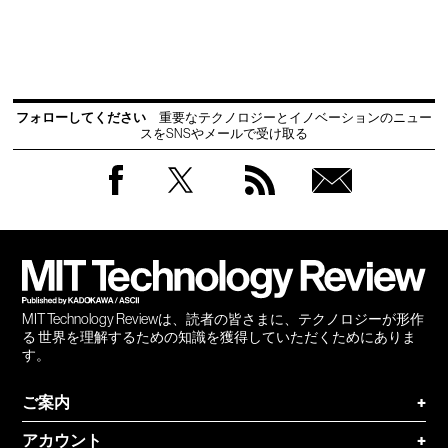
フォローしてください
重要なテクノロジーとイノベーションのニュー
スをSNSやメールで受け取る
Facebook
Twitter
RSS
無料
会員
登録
MIT Technology Reviewは、読者の皆さまに、テクノロジーが形作
る 世界を理解するための知識を獲得していただくためにありま
す。
ご案内
+
アカウント
+