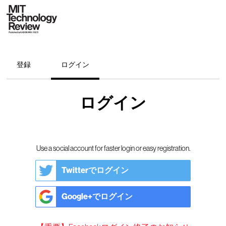
登録
ログイン
ログイン
Use a social account for faster login or easy registration.
Twitterでログイン
Google+でログイン