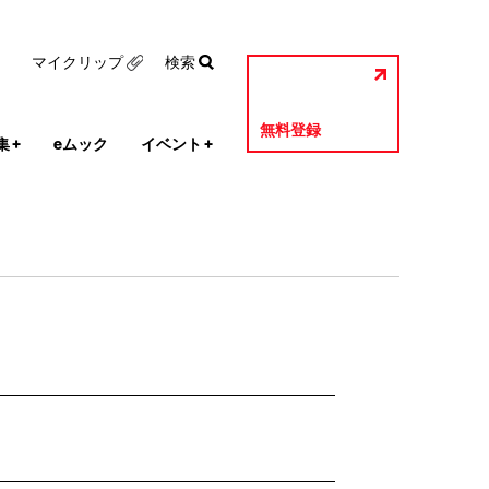
マイクリップ
検索
無料登録
集
+
eムック
イベント
+