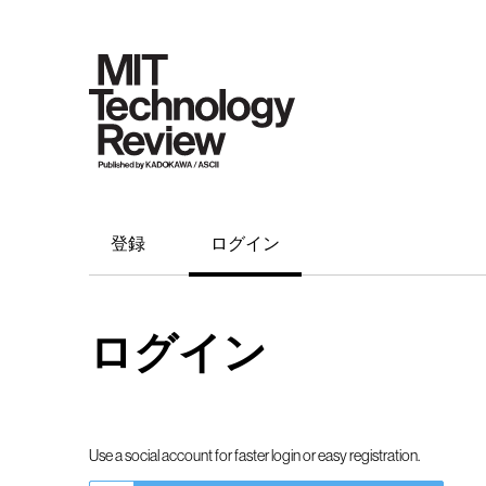
登録
ログイン
ログイン
Use a social account for faster login or easy registration.