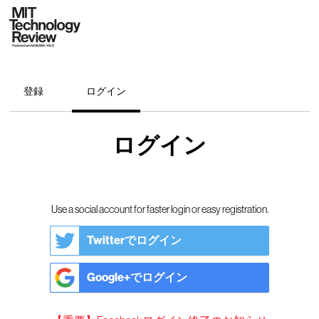
登録
ログイン
ログイン
Use a social account for faster login or easy registration.
Twitterでログイン
Google+でログイン