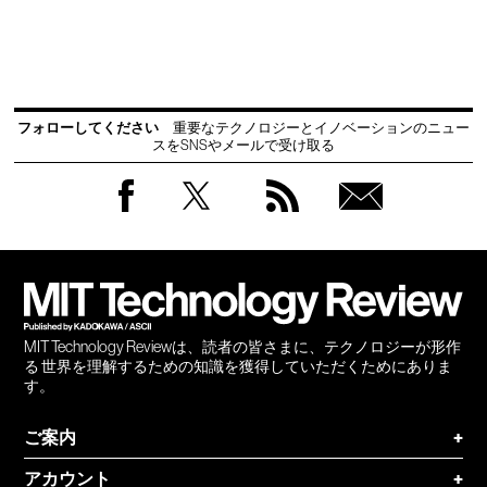
フォローしてください
重要なテクノロジーとイノベーションのニュー
スをSNSやメールで受け取る
Facebook
Twitter
RSS
無料
会員
登録
MIT Technology Reviewは、読者の皆さまに、テクノロジーが形作
る 世界を理解するための知識を獲得していただくためにありま
す。
ご案内
+
アカウント
+