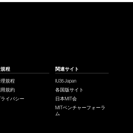
諸規程
関連サイト
倫理規程
IU35 Japan
利用規約
各国版サイト
プライバシー
日本MIT会
MITベンチャーフォーラ
ム