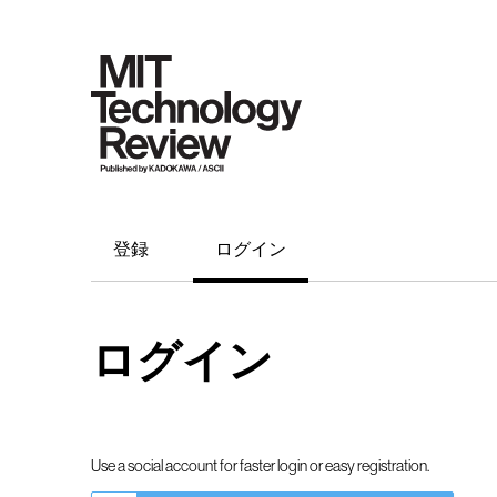
登録
ログイン
ログイン
Use a social account for faster login or easy registration.