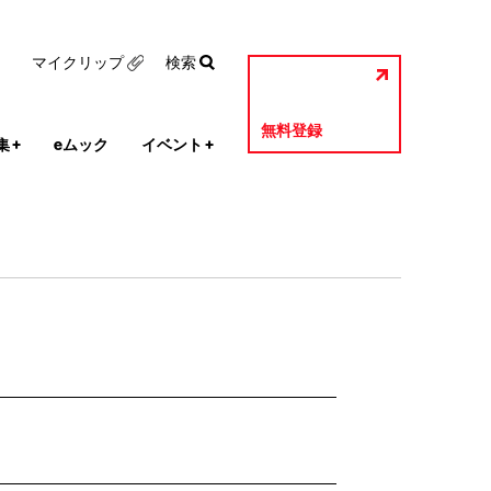
マイクリップ
検索
無料登録
集
+
eムック
イベント
+