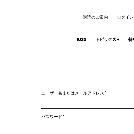
購読のご案内
ログイン
IU35
トピックス
+
特
必
ユーザー名またはメールアドレス
*
須
必
パスワード
*
須