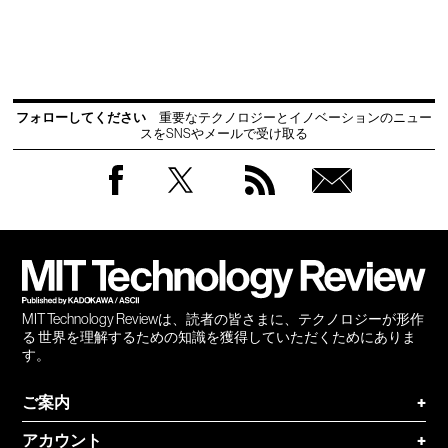
フォローしてください
重要なテクノロジーとイノベーションのニュー
スをSNSやメールで受け取る
Facebook
Twitter
RSS
無料
会員
登録
MIT Technology Reviewは、読者の皆さまに、テクノロジーが形作
る 世界を理解するための知識を獲得していただくためにありま
す。
ご案内
+
アカウント
+