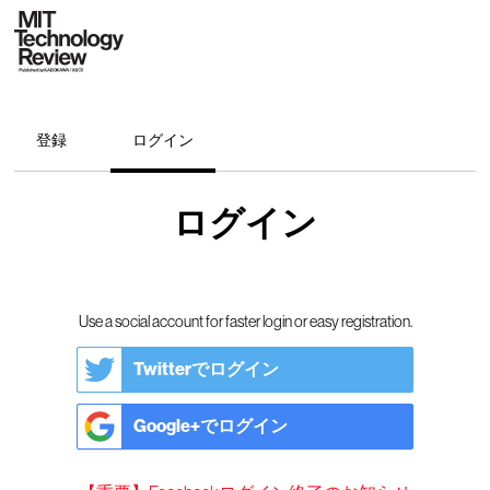
登録
ログイン
ログイン
Use a social account for faster login or easy registration.
Twitterでログイン
Google+でログイン