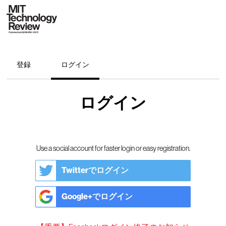
登録
ログイン
ログイン
Use a social account for faster login or easy registration.
Twitterでログイン
Google+でログイン