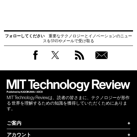
フォローしてください
重要なテクノロジーとイノベーションのニュー
スをSNSやメールで受け取る
Facebook
Twitter
RSS
無料
会員
登録
MIT Technology Reviewは、読者の皆さまに、テクノロジーが形作
る 世界を理解するための知識を獲得していただくためにありま
す。
ご案内
+
アカウント
+