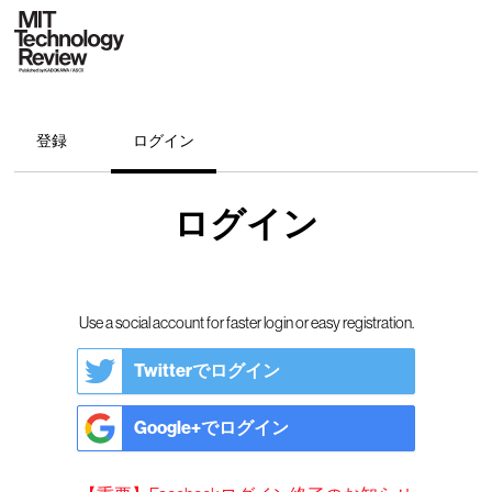
登録
ログイン
ログイン
Use a social account for faster login or easy registration.
Twitterでログイン
Google+でログイン