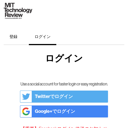
登録
ログイン
ログイン
Use a social account for faster login or easy registration.
Twitterでログイン
Google+でログイン