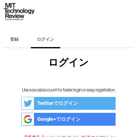
登録
ログイン
ログイン
Use a social account for faster login or easy registration.
Twitterでログイン
Google+でログイン