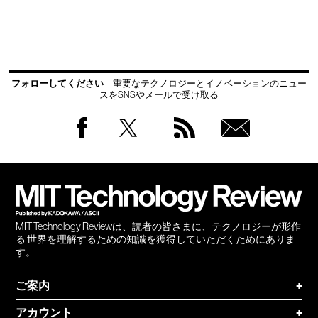
フォローしてください
重要なテクノロジーとイノベーションのニュー
スをSNSやメールで受け取る
Facebook
Twitter
RSS
無料
会員
登録
MIT Technology Reviewは、読者の皆さまに、テクノロジーが形作
る 世界を理解するための知識を獲得していただくためにありま
す。
ご案内
+
アカウント
+