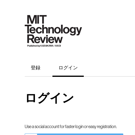
登録
ログイン
ログイン
Use a social account for faster login or easy registration.