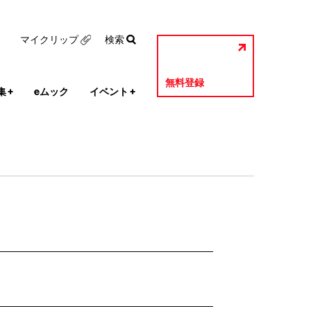
マイクリップ
検索
無料登録
集
+
eムック
イベント
+