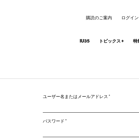
購読のご案内
ログイン
IU35
トピックス
+
特
必
ユーザー名またはメールアドレス
*
須
必
パスワード
*
須