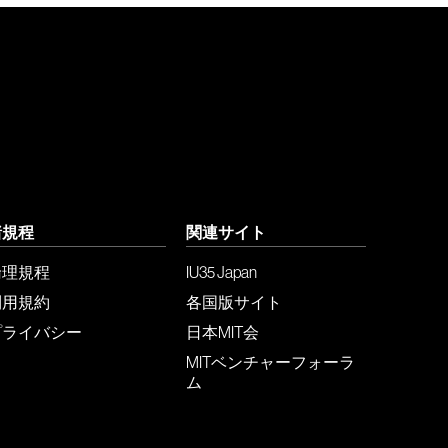
諸規程
関連サイト
倫理規程
IU35 Japan
利用規約
各国版サイト
プライバシー
日本MIT会
MITベンチャーフォーラ
ム