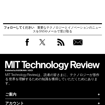
フォローしてください
重要なテクノロジーとイノベーションのニュー
スをSNSやメールで受け取る
Facebook
Twitter
RSS
無料
会員
登録
MIT Technology Reviewは、読者の皆さまに、テクノロジーが形作
る 世界を理解するための知識を獲得していただくためにありま
す。
ご案内
+
アカウント
+