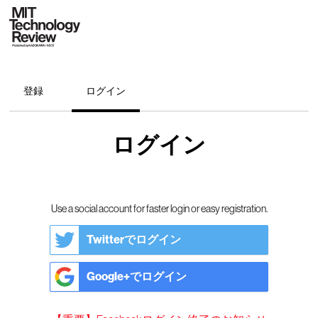
登録
ログイン
ログイン
Use a social account for faster login or easy registration.
Twitterでログイン
Google+でログイン