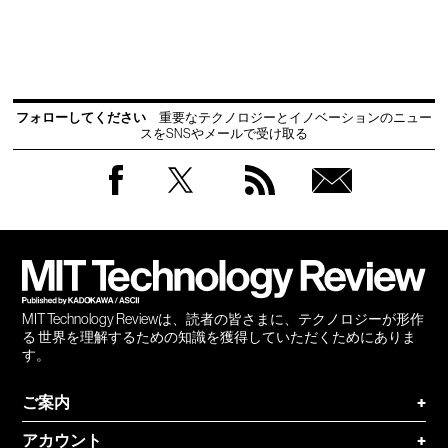
フォローしてください
重要なテクノロジーとイノベーションのニュー
スをSNSやメールで受け取る
Facebook
Twitter
RSS
無料
会員
登録
MIT Technology Reviewは、読者の皆さまに、テクノロジーが形作
る 世界を理解するための知識を獲得していただくためにありま
す。
ご案内
+
アカウント
+