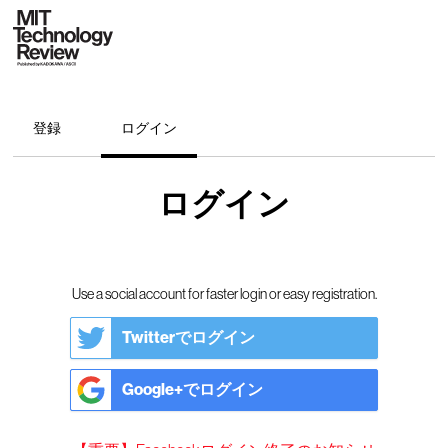
登録
ログイン
ログイン
Use a social account for faster login or easy registration.
Twitterでログイン
Google+でログイン