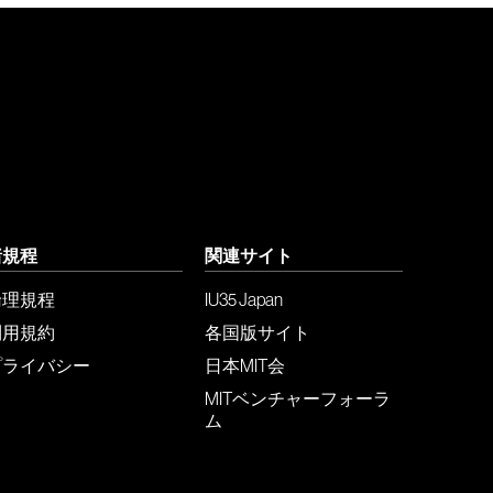
諸規程
関連サイト
倫理規程
IU35 Japan
利用規約
各国版サイト
プライバシー
日本MIT会
MITベンチャーフォーラ
ム