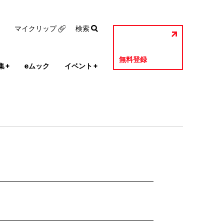
マイクリップ
検索
無料登録
集
+
eムック
イベント
+