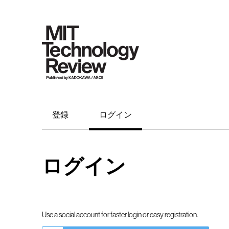
登録
ログイン
ログイン
Use a social account for faster login or easy registration.