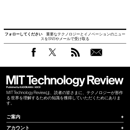
フォローしてください
重要なテクノロジーとイノベーションのニュー
スをSNSやメールで受け取る
Facebook
Twitter
RSS
無料
会員
登録
MIT Technology Reviewは、読者の皆さまに、テクノロジーが形作
る 世界を理解するための知識を獲得していただくためにありま
す。
ご案内
+
アカウント
+