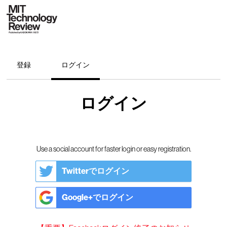
登録
ログイン
ログイン
Use a social account for faster login or easy registration.
Twitterでログイン
Google+でログイン