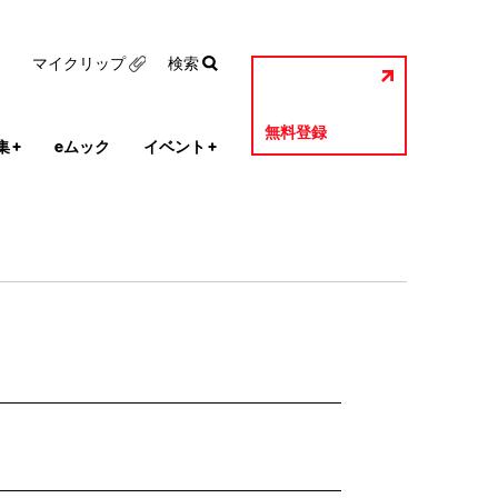
マイクリップ
検索
無料登録
集
+
eムック
イベント
+