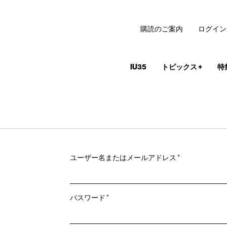
購読のご案内
ログイン
IU35
トピックス
+
特
必
ユーザー名またはメールアドレス
*
須
必
パスワード
*
須