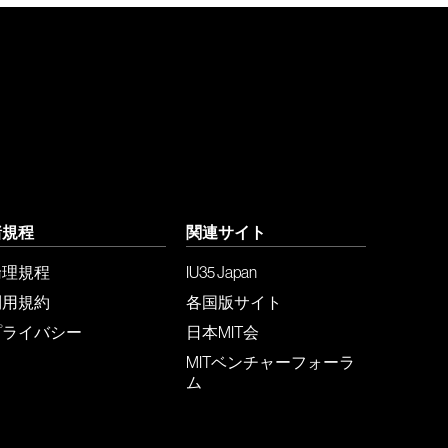
諸規程
関連サイト
倫理規程
IU35 Japan
利用規約
各国版サイト
プライバシー
日本MIT会
MITベンチャーフォーラ
ム