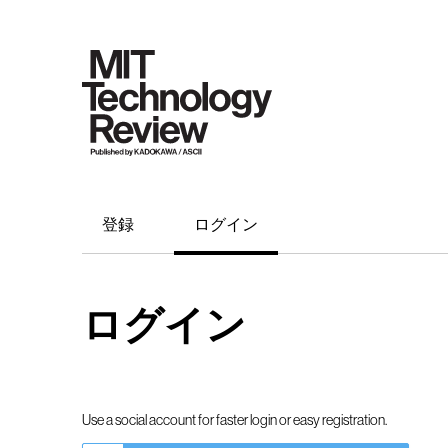
登録
ログイン
ログイン
Use a social account for faster login or easy registration.