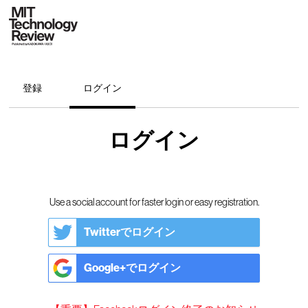
登録
ログイン
ログイン
Use a social account for faster login or easy registration.
Twitterでログイン
Google+でログイン