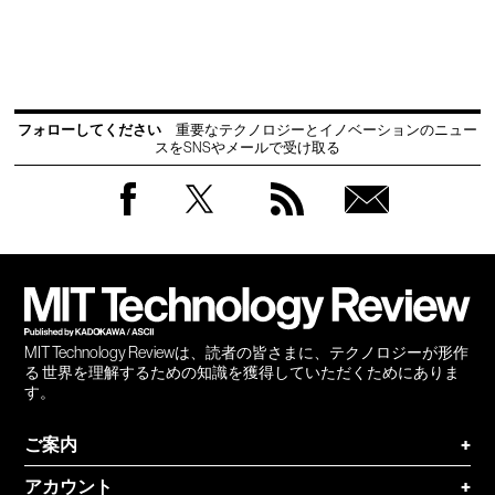
フォローしてください
重要なテクノロジーとイノベーションのニュー
スをSNSやメールで受け取る
Facebook
Twitter
RSS
無料
会員
登録
MIT Technology Reviewは、読者の皆さまに、テクノロジーが形作
る 世界を理解するための知識を獲得していただくためにありま
す。
ご案内
+
アカウント
+