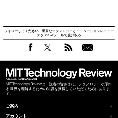
フォローしてください
重要なテクノロジーとイノベーションのニュー
スをSNSやメールで受け取る
Facebook
Twitter
RSS
無料
会員
登録
MIT Technology Reviewは、読者の皆さまに、テクノロジーが形作
る 世界を理解するための知識を獲得していただくためにありま
す。
ご案内
+
アカウント
+