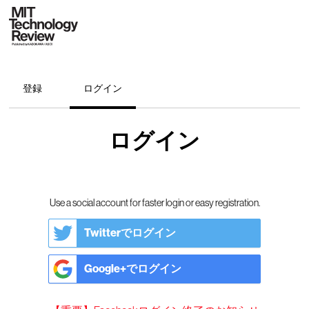
登録
ログイン
ログイン
Use a social account for faster login or easy registration.
Twitterでログイン
Google+でログイン