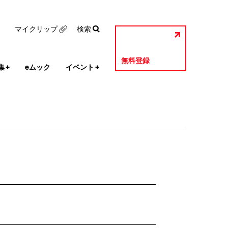
マイクリップ
検索
無料登録
集
+
eムック
イベント
+