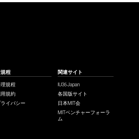
諸規程
関連サイト
倫理規程
IU35 Japan
利用規約
各国版サイト
プライバシー
日本MIT会
MITベンチャーフォーラ
ム