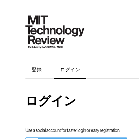
登録
ログイン
ログイン
Use a social account for faster login or easy registration.