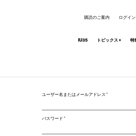
購読のご案内
ログイン
IU35
トピックス
+
特
必
ユーザー名またはメールアドレス
*
須
必
パスワード
*
須