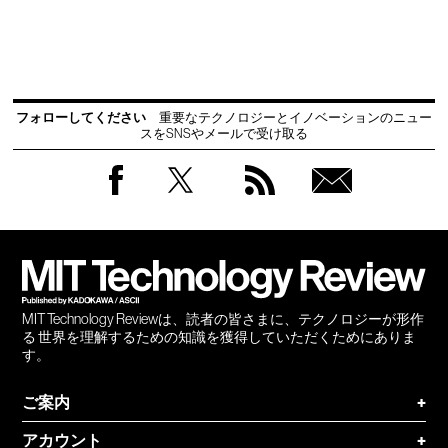
フォローしてください
重要なテクノロジーとイノベーションのニュー
スをSNSやメールで受け取る
Facebook
Twitter
RSS
無料
会員
登録
MIT Technology Reviewは、読者の皆さまに、テクノロジーが形作
る 世界を理解するための知識を獲得していただくためにありま
す。
ご案内
+
アカウント
+