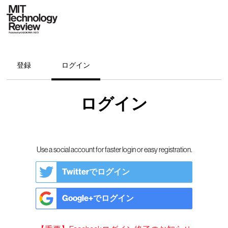
登録
ログイン
ログイン
Use a social account for faster login or easy registration.
Twitterでログイン
Google+でログイン