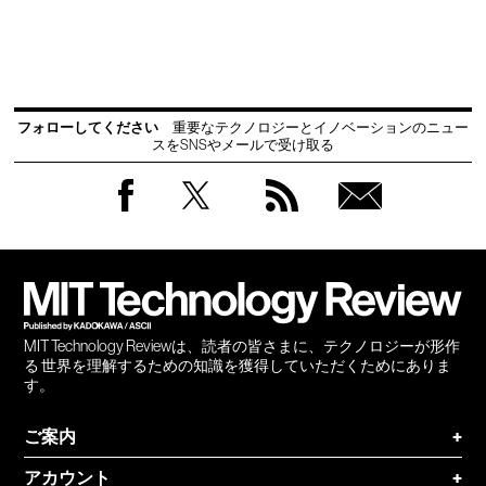
フォローしてください
重要なテクノロジーとイノベーションのニュー
スをSNSやメールで受け取る
Facebook
Twitter
RSS
無料
会員
登録
MIT Technology Reviewは、読者の皆さまに、テクノロジーが形作
る 世界を理解するための知識を獲得していただくためにありま
す。
ご案内
+
アカウント
+