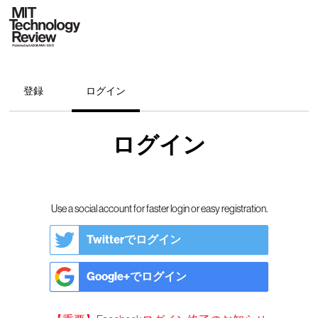
登録
ログイン
ログイン
Use a social account for faster login or easy registration.
Twitterでログイン
Google+でログイン